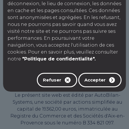
Agrément : S003Z103
déconnexion, le lieu de connexion, les données
SIRET : 841 228 430 00010
en cache et les pages consultées. Ces données
N° intracommunautaire :
sont anonymisées et agrégées. En les refusant,
FR24841228430
nous ne pourrons pas savoir quand vous avez
Capital social : 1000 €
visité notre site et ne pourrons pas suivre ses
performances. En poursuivant votre
navigation, vous acceptez l'utilisation de ces
CONTROLE TECHNIQUE LA ROTONDE
cookies. Pour en savoir plus, veuillez consulter
Agrément : L003Z126
notre
"Politique de confidentialité".
SIRET : 841 228 430 00010
N° intracommunautaire :
FR24841228430
Refuser
Accepter
Capital social : 1000 €
Le présent site web est édité par AutoBilan-
Systems, une société par actions simplifiée au
capital de 19362,00 euros, immatriculée au
Registre du Commerce et des Sociétés d'Aix-en-
Provence sous le numéro B 334 821 097.